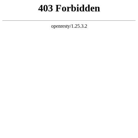
k8经典网页
网站首页
关于我们
关于我们
四害消杀
服务范围
服务范围
客户案例
新闻动态
新闻中心
白蚁防治知识
白蚁防治知识
联系我们
联系我们
导航
网站首页